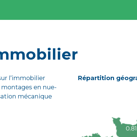
mmobilier
ur l’immobilier
Répartition géog
s montages en nue-
isation mécanique