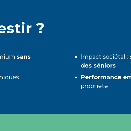
stir ?
remium
sans
Impact sociétal :
des séniors
miques
Performance e
propriété