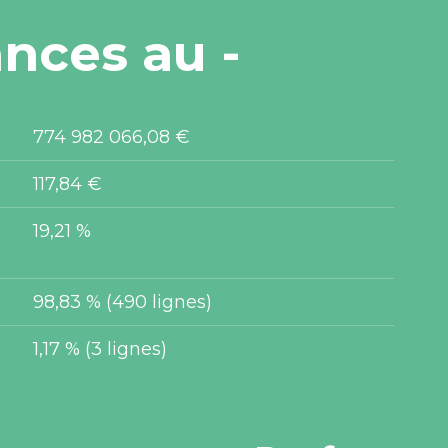
ances au
-
774 982 066,08 €
117,84 €
19,21 %
98,83 % (490 lignes)
1,17 % (3 lignes)