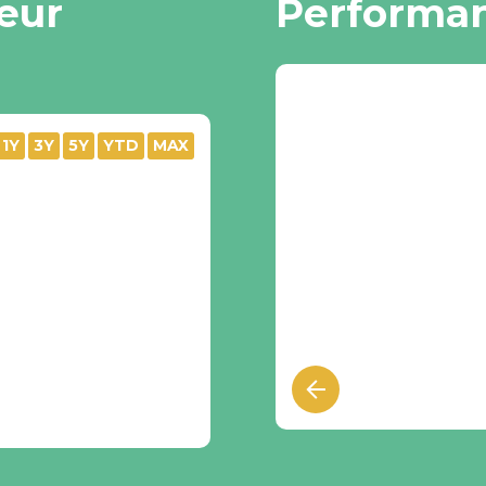
leur
Performan
1Y
3Y
5Y
YTD
MAX