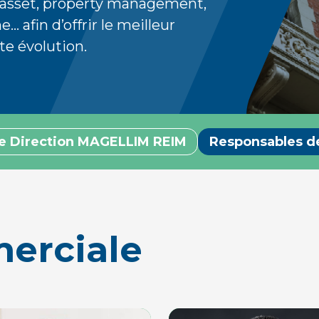
: asset, property management,
e… afin d’offrir le meilleur
te évolution.
e Direction MAGELLIM REIM
Responsables d
erciale