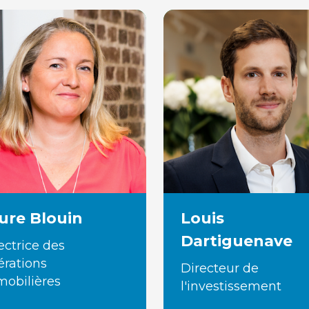
ure Blouin
Louis
Dartiguenave
ectrice des
rations
Directeur de
obilières
l'investissement