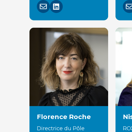
Florence Roche
Ni
Directrice du Pôle
RCC