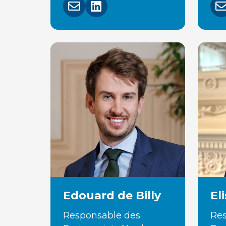
Edouard de Billy
El
Responsable des
Res