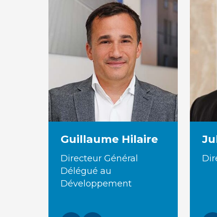
Guillaume Hilaire
Ju
Directeur Général
Dir
Délégué au
Développement