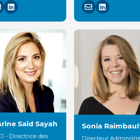
srine Said Sayah
Sonia Raimbaul
I - Directrice des
Directeur Administra