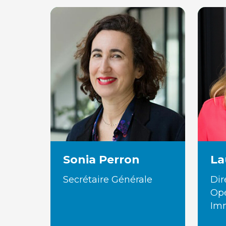
Sonia Perron
La
Secrétaire Générale
Dir
Opé
Imm