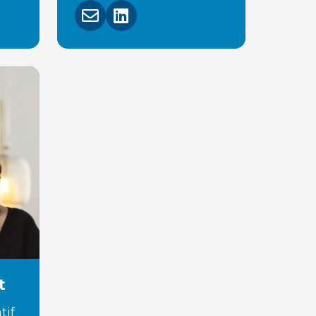
t
tif