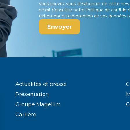
Vous pouvez vous désabonner de cette new
email
. Consultez notre
Politique de confident
traitement et la protection de vos données p
Actualités et presse
C
Présentation
M
Groupe Magellim
G
Carrière