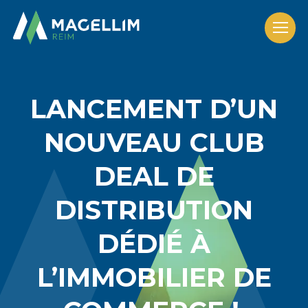
Nos solutions
LANCEMENT D’UN
Les fonds
NOUVEAU CLUB
Actualités et presse
DEAL DE
Nous découvrir
DISTRIBUTION
DÉDIÉ À
L’IMMOBILIER DE