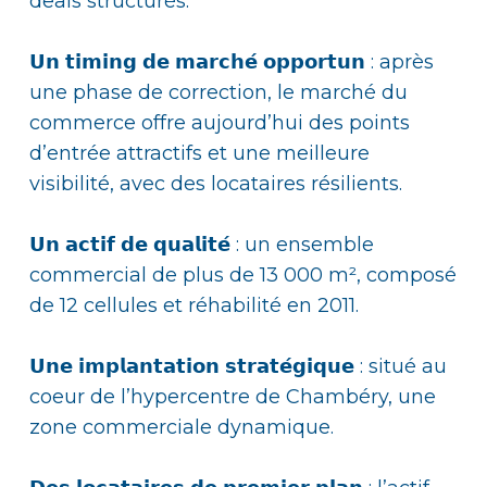
deals structurés.
𝗨𝗻 𝘁𝗶𝗺𝗶𝗻𝗴 𝗱𝗲 𝗺𝗮𝗿𝗰𝗵𝗲́ 𝗼𝗽𝗽𝗼𝗿𝘁𝘂𝗻 : après
une phase de correction, le marché du
commerce offre aujourd’hui des points
d’entrée attractifs et une meilleure
visibilité, avec des locataires résilients.
𝗨𝗻 𝗮𝗰𝘁𝗶𝗳 𝗱𝗲 𝗾𝘂𝗮𝗹𝗶𝘁𝗲́ : un ensemble
commercial de plus de 13 000 m², composé
de 12 cellules et réhabilité en 2011.
𝗨𝗻𝗲 𝗶𝗺𝗽𝗹𝗮𝗻𝘁𝗮𝘁𝗶𝗼𝗻 𝘀𝘁𝗿𝗮𝘁𝗲́𝗴𝗶𝗾𝘂𝗲 : situé au
coeur de l’hypercentre de Chambéry, une
zone commerciale dynamique.