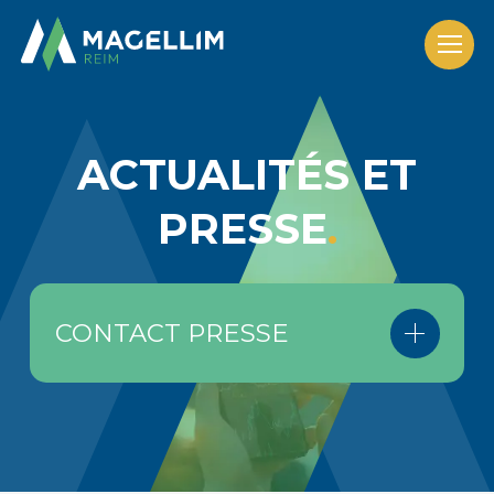
Nos solutions
ACTUALITÉS ET
Les fonds
PRESSE
Actualités et presse
Nous découvrir
CONTACT PRESSE